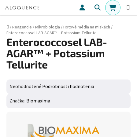
Prejsť na obsah
Hľadať
NÁKUPN
Domov
/
Reagencie
/
Mikrobiologia
/
Hotové média na miskách
/
Enterococcosel LAB-AGAR™ + Potassium Tellurite
Enterococcosel LAB-
AGAR™ + Potassium
Tellurite
Priemerné hodnotenie produktu je 0,0 z 5 hviezdičiek.
Neohodnotené
Podrobnosti hodnotenia
Značka:
Biomaxima