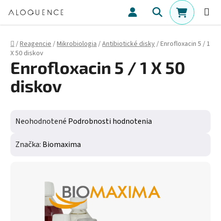
Prejsť na obsah
Hľadať
NÁKUPN
Domov
/
Reagencie
/
Mikrobiologia
/
Antibiotické disky
/
Enrofloxacin 5 / 1
X 50 diskov
Enrofloxacin 5 / 1 X 50
diskov
Priemerné hodnotenie produktu je 0,0 z 5 hviezdičiek.
Neohodnotené
Podrobnosti hodnotenia
Značka:
Biomaxima