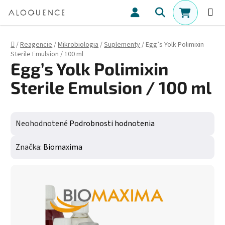
Prejsť na obsah
Hľadať
NÁKUPN
Domov
/
Reagencie
/
Mikrobiologia
/
Suplementy
/
Egg’s Yolk Polimixin
Sterile Emulsion / 100 ml
Egg’s Yolk Polimixin
Sterile Emulsion / 100 ml
Priemerné hodnotenie produktu je 0,0 z 5 hviezdičiek.
Neohodnotené
Podrobnosti hodnotenia
Značka:
Biomaxima