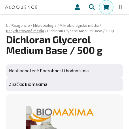
Prejsť na obsah
Hľadať
NÁKUPN
Domov
/
Reagencie
/
Mikrobiologia
/
Mikrobiologické média
/
Dehydratované média
/
Dichloran Glycerol Medium Base / 500 g
Dichloran Glycerol
Medium Base / 500 g
Priemerné hodnotenie produktu je 0,0 z 5 hviezdičiek.
Neohodnotené
Podrobnosti hodnotenia
Značka:
Biomaxima