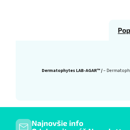
Pop
Dermatophytes LAB-AGAR™ /
– Dermatophy
Najnovšie info