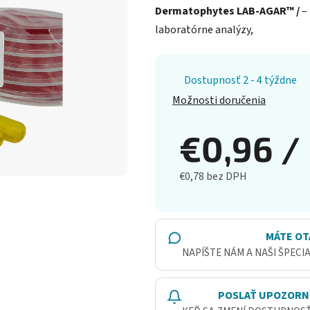
Dermatophytes LAB-AGAR™ /
–
laboratórne analýzy,
Dostupnosť 2 - 4 týždne
Možnosti doručenia
€0,96
/
€0,78 bez DPH
Jednotková cena:
MÁTE OT
NAPÍŠTE NÁM A NAŠI ŠPECI
POSLAŤ UPOZORN