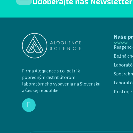
Odoberajte náš Newsletter
Zápätie
Naše p
Reagenci
Bežná ch
Laborató
Firma Aloquence s.r.o. patrí k
Spotrebn
popredným distribútorom
Laborató
laboratórneho vybavenia na Slovensku
a Českej republike.
Prístroje