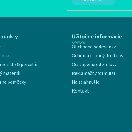
rodukty
Užitočné informácie
e
Obchodné podmienky
émia
Ochrana osobných údajov
rne sklo & porcelán
Odstúpenie od zmluvy
ý materiál
Reklamačný formulár
rne pomôcky
Na stiahnutie
Kontakt