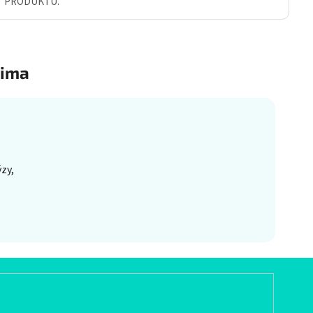
Ť PRODUKTU.
ima
zy,