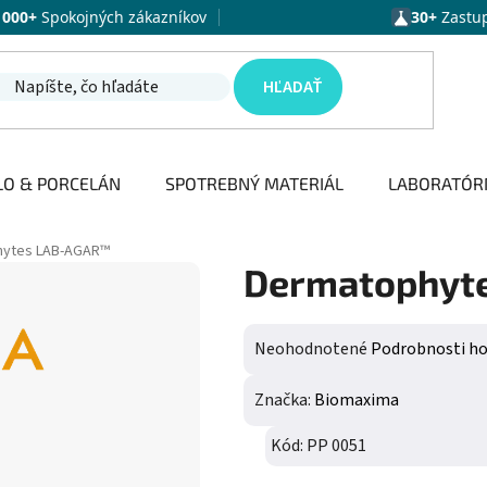
1000+
Spokojných zákazníkov
30+
Zastu
HĽADAŤ
LO & PORCELÁN
SPOTREBNÝ MATERIÁL
LABORATÓR
hytes LAB-AGAR™
Dermatophyt
Priemerné hodnotenie produktu j
Neohodnotené
Podrobnosti h
Značka:
Biomaxima
Kód:
PP 0051