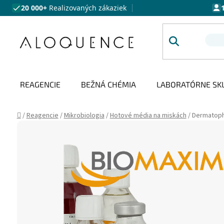
Prejsť na obsah
20 000+
Realizovaných zákaziek
REAGENCIE
BEŽNÁ CHÉMIA
LABORATÓRNE SK
Domov
/
Reagencie
/
Mikrobiologia
/
Hotové média na miskách
/
Dermatop