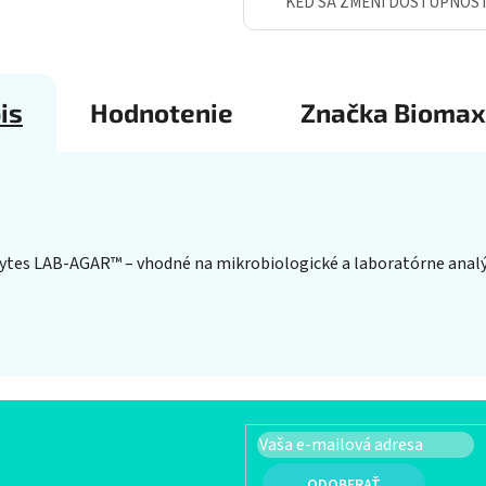
KEĎ SA ZMENÍ DOSTUPNOS
is
Hodnotenie
Značka
Biomax
tes LAB-AGAR™ – vhodné na mikrobiologické a laboratórne analý
PRIHLÁSIŤ SA