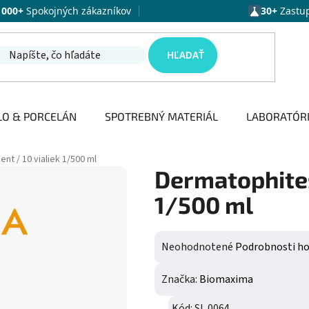
1000+
Spokojných zákazníkov
30+
Zastu
HĽADAŤ
LO & PORCELÁN
SPOTREBNÝ MATERIÁL
LABORATÓR
t / 10 vialiek 1/500 ml
Dermatophites
1/500 ml
Priemerné hodnotenie produktu j
Neohodnotené
Podrobnosti h
Značka:
Biomaxima
Kód:
SL 0064