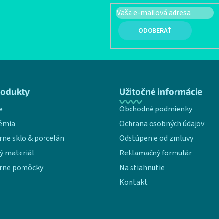
PRIHLÁSIŤ SA
rodukty
Užitočné informácie
e
Obchodné podmienky
émia
Ochrana osobných údajov
rne sklo & porcelán
Odstúpenie od zmluvy
ý materiál
Reklamačný formulár
rne pomôcky
Na stiahnutie
Kontakt