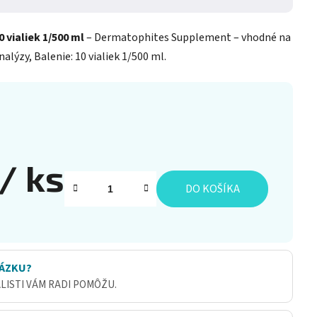
vialiek 1/500 ml
– Dermatophites Supplement – vhodné na
lýzy, Balenie: 10 vialiek 1/500 ml.
/ ks
DO KOŠÍKA
ÁZKU?
ALISTI VÁM RADI POMÔŽU.