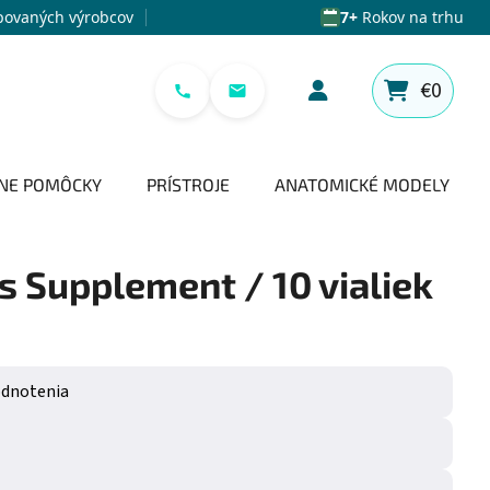
povaných výrobcov
7+
Rokov na trhu
€0
NÁKUPNÝ 
NE POMÔCKY
PRÍSTROJE
ANATOMICKÉ MODELY
 Supplement / 10 vialiek
e 0,0 z 5 hviezdičiek.
odnotenia