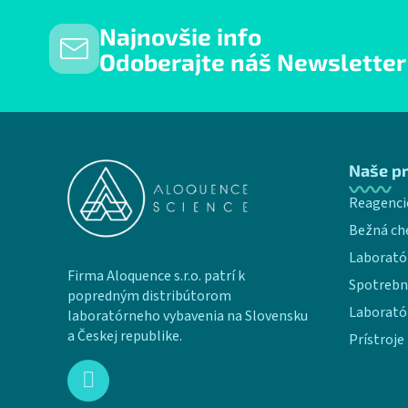
Najnovšie info
Odoberajte náš Newsletter
Zápätie
Naše p
Reagenci
Bežná ch
Laborató
Firma Aloquence s.r.o. patrí k
Spotrebn
popredným distribútorom
Laborató
laboratórneho vybavenia na Slovensku
a Českej republike.
Prístroje