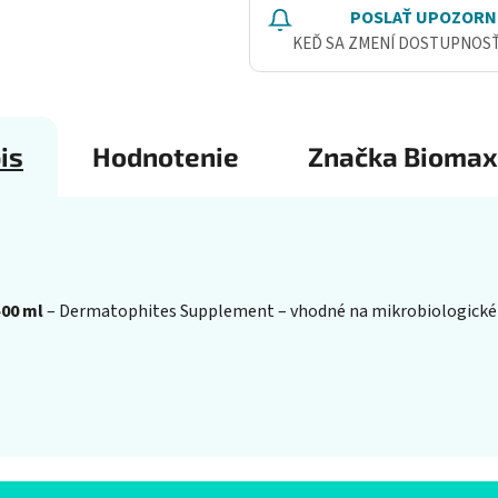
POSLAŤ UPOZORN
KEĎ SA ZMENÍ DOSTUPNOS
is
Hodnotenie
Značka
Biomax
500 ml
– Dermatophites Supplement – vhodné na mikrobiologické a