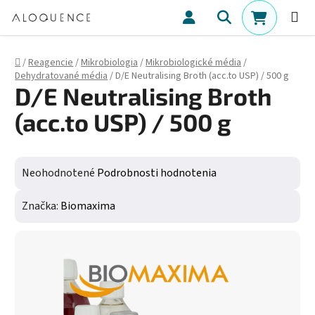
Prejsť na obsah
Hľadať
NÁKUPN
Domov
/
Reagencie
/
Mikrobiologia
/
Mikrobiologické média
/
Dehydratované média
/
D/E Neutralising Broth (acc.to USP) / 500 g
D/E Neutralising Broth
(acc.to USP) / 500 g
Priemerné hodnotenie produktu je 0,0 z 5 hviezdičiek.
Neohodnotené
Podrobnosti hodnotenia
Značka:
Biomaxima