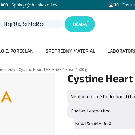
1000+
Spokojných zákazníkov
30+
Zastu
HĽADAŤ
LO & PORCELÁN
SPOTREBNÝ MATERIÁL
LABORATÓR
né média
/
Cystine Heart LAB-AGAR™ Base / 500 g
Cystine Hear
Priemerné hodnotenie produktu j
Neohodnotené
Podrobnosti h
Značka:
Biomaxima
Kód:
PS 684E- 500