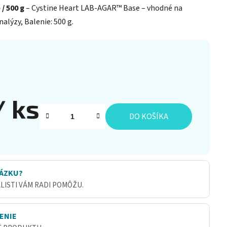
/ 500 g
– Cystine Heart LAB-AGAR™ Base – vhodné na
alýzy, Balenie: 500 g.
/ ks
DO KOŠÍKA
ÁZKU?
ALISTI VÁM RADI POMÔŽU.
ENIE