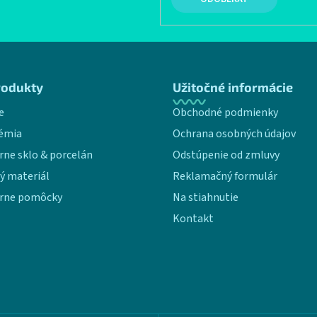
rodukty
Užitočné informácie
e
Obchodné podmienky
émia
Ochrana osobných údajov
rne sklo & porcelán
Odstúpenie od zmluvy
ý materiál
Reklamačný formulár
rne pomôcky
Na stiahnutie
Kontakt