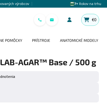
povaných výrobcov
7+
Rokov na trhu
€0
NÁKUPNÝ 
NE POMÔCKY
PRÍSTROJE
ANATOMICKÉ MODELY
t LAB-AGAR™ Base / 500 g
e 0,0 z 5 hviezdičiek.
odnotenia