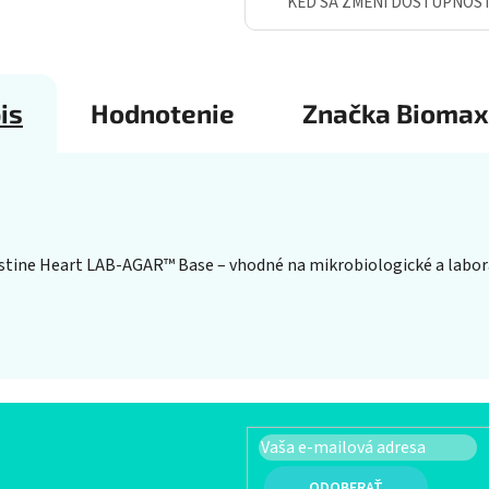
KEĎ SA ZMENÍ DOSTUPNOS
is
Hodnotenie
Značka
Biomax
stine Heart LAB-AGAR™ Base – vhodné na mikrobiologické a laborat
PRIHLÁSIŤ SA