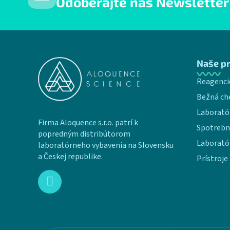
Odoberajte náš Newsletter
Zápätie
Naše p
Reagenci
Bežná ch
Laborató
Firma Aloquence s.r.o. patrí k
Spotrebn
popredným distribútorom
Laborató
laboratórneho vybavenia na Slovensku
a Českej republike.
Prístroje