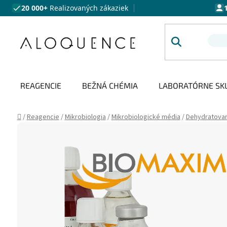
Prejsť na obsah
20 000+
Realizovaných zákaziek
REAGENCIE
BEŽNÁ CHÉMIA
LABORATÓRNE SK
Domov
/
Reagencie
/
Mikrobiologia
/
Mikrobiologické média
/
Dehydratova