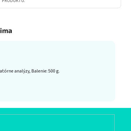
Ť PRODUKTU.
ima
órne analýzy, Balenie: 500 g.