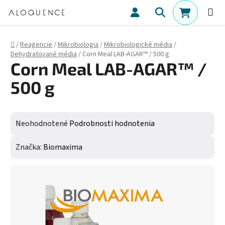
Prejsť na obsah
Hľadať
NÁKUPN
Domov
/
Reagencie
/
Mikrobiologia
/
Mikrobiologické média
/
Dehydratované média
/
Corn Meal LAB-AGAR™ / 500 g
Corn Meal LAB-AGAR™ /
500 g
Priemerné hodnotenie produktu je 0,0 z 5 hviezdičiek.
Neohodnotené
Podrobnosti hodnotenia
Značka:
Biomaxima