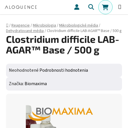
Prejsť na obsah
Hľadať
NÁKUPN
Domov
/
Reagencie
/
Mikrobiologia
/
Mikrobiologické média
/
Dehydratované média
/
Clostridium difficile LAB-AGAR™ Base / 500 g
Clostridium difficile LAB-
AGAR™ Base / 500 g
Priemerné hodnotenie produktu je 0,0 z 5 hviezdičiek.
Neohodnotené
Podrobnosti hodnotenia
Značka:
Biomaxima