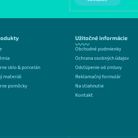
rodukty
Užitočné informácie
e
Obchodné podmienky
émia
Ochrana osobných údajov
rne sklo & porcelán
Odstúpenie od zmluvy
ý materiál
Reklamačný formulár
rne pomôcky
Na stiahnutie
Kontakt