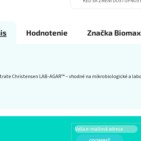
KEĎ SA ZMENÍ DOSTUPNOS
is
Hodnotenie
Značka
Biomax
trate Christensen LAB-AGAR™ – vhodné na mikrobiologické a labor
PRIHLÁSIŤ SA