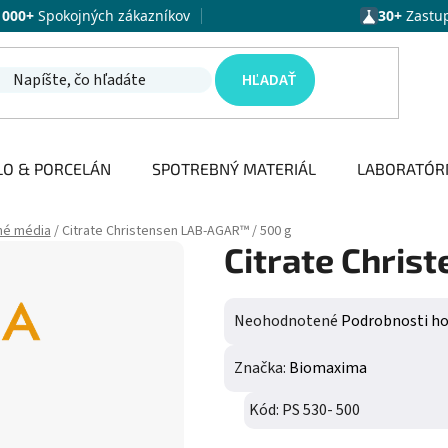
1000+
Spokojných zákazníkov
30+
Zastu
HĽADAŤ
LO & PORCELÁN
SPOTREBNÝ MATERIÁL
LABORATÓR
né média
/
Citrate Christensen LAB-AGAR™ / 500 g
Citrate Chris
Priemerné hodnotenie produktu j
Neohodnotené
Podrobnosti h
Značka:
Biomaxima
Kód:
PS 530- 500