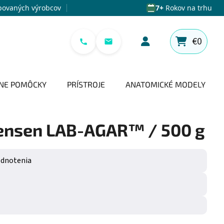
povaných výrobcov
7+
Rokov na trhu
€0
NÁKUPNÝ 
NE POMÔCKY
PRÍSTROJE
ANATOMICKÉ MODELY
tensen LAB-AGAR™ / 500 g
e 0,0 z 5 hviezdičiek.
odnotenia