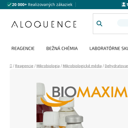
Prejsť na obsah
20 000+
Realizovaných zákaziek
REAGENCIE
BEŽNÁ CHÉMIA
LABORATÓRNE SK
Domov
/
Reagencie
/
Mikrobiologia
/
Mikrobiologické média
/
Dehydratova