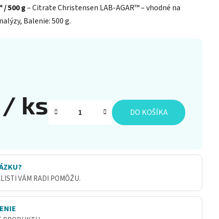
/ 500 g
– Citrate Christensen LAB-AGAR™ – vhodné na
alýzy, Balenie: 500 g.
1
/ ks
DO KOŠÍKA
ÁZKU?
ALISTI VÁM RADI POMÔŽU.
ENIE