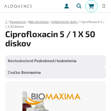
Prejsť na obsah
Hľadať
NÁKUPN
Domov
/
Reagencie
/
Mikrobiologia
/
Antibiotické disky
/
Ciprofloxacin 5 /
1 X 50 diskov
Ciprofloxacin 5 / 1 X 50
diskov
Priemerné hodnotenie produktu je 0,0 z 5 hviezdičiek.
Neohodnotené
Podrobnosti hodnotenia
Značka:
Biomaxima