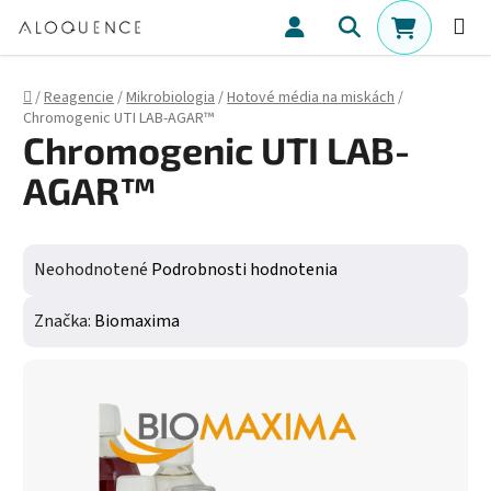
Prejsť na obsah
Hľadať
NÁKUPN
Domov
/
Reagencie
/
Mikrobiologia
/
Hotové média na miskách
/
Chromogenic UTI LAB-AGAR™
Chromogenic UTI LAB-
AGAR™
Priemerné hodnotenie produktu je 0,0 z 5 hviezdičiek.
Neohodnotené
Podrobnosti hodnotenia
Značka:
Biomaxima