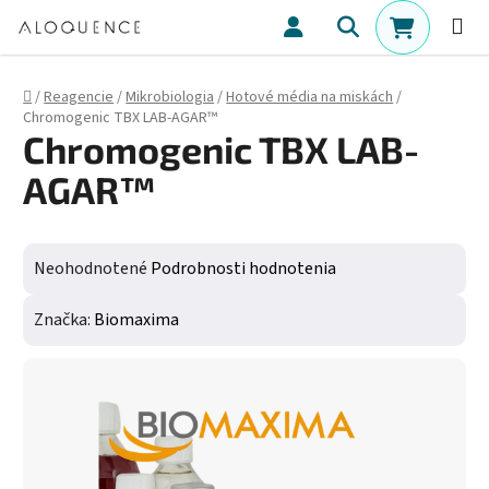
Prejsť na obsah
Hľadať
NÁKUPN
Domov
/
Reagencie
/
Mikrobiologia
/
Hotové média na miskách
/
Chromogenic TBX LAB-AGAR™
Chromogenic TBX LAB-
AGAR™
Priemerné hodnotenie produktu je 0,0 z 5 hviezdičiek.
Neohodnotené
Podrobnosti hodnotenia
Značka:
Biomaxima