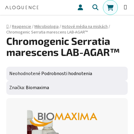
Prejsť na obsah
Hľadať
NÁKUPN
Domov
/
Reagencie
/
Mikrobiologia
/
Hotové média na miskách
/
Chromogenic Serratia marescens LAB-AGAR™
Chromogenic Serratia
marescens LAB-AGAR™
Priemerné hodnotenie produktu je 0,0 z 5 hviezdičiek.
Neohodnotené
Podrobnosti hodnotenia
Značka:
Biomaxima