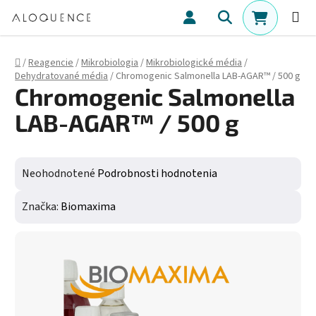
Prejsť na obsah
Hľadať
NÁKUPN
Domov
/
Reagencie
/
Mikrobiologia
/
Mikrobiologické média
/
Dehydratované média
/
Chromogenic Salmonella LAB-AGAR™ / 500 g
Chromogenic Salmonella
LAB-AGAR™ / 500 g
Priemerné hodnotenie produktu je 0,0 z 5 hviezdičiek.
Neohodnotené
Podrobnosti hodnotenia
Značka:
Biomaxima