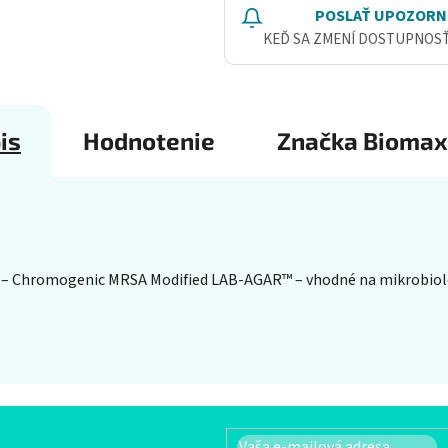
POSLAŤ UPOZORN
KEĎ SA ZMENÍ DOSTUPNOS
is
Hodnotenie
Značka
Biomax
/
– Chromogenic MRSA Modified LAB-AGAR™ – vhodné na mikrobiolo