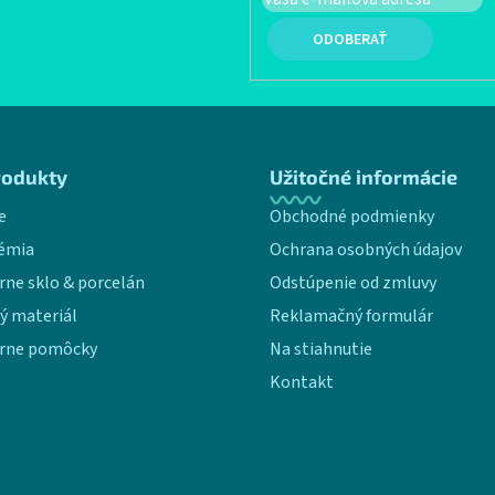
PRIHLÁSIŤ SA
rodukty
Užitočné informácie
e
Obchodné podmienky
émia
Ochrana osobných údajov
rne sklo & porcelán
Odstúpenie od zmluvy
ý materiál
Reklamačný formulár
rne pomôcky
Na stiahnutie
Kontakt