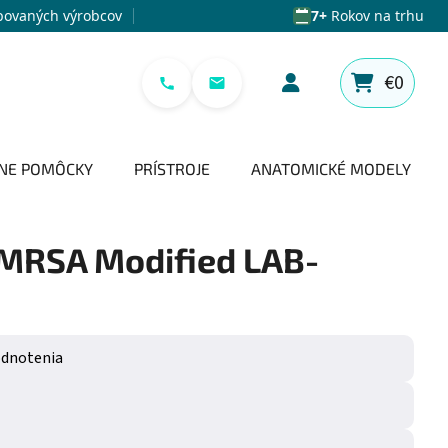
povaných výrobcov
7+
Rokov na trhu
€0
NÁKUPNÝ 
NE POMÔCKY
PRÍSTROJE
ANATOMICKÉ MODELY
MRSA Modified LAB-
e 0,0 z 5 hviezdičiek.
odnotenia