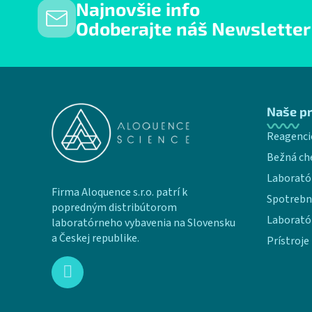
Najnovšie info
Odoberajte náš Newsletter
Zápätie
Naše p
Reagenci
Bežná ch
Laborató
Firma Aloquence s.r.o. patrí k
Spotrebn
popredným distribútorom
Laborató
laboratórneho vybavenia na Slovensku
a Českej republike.
Prístroje