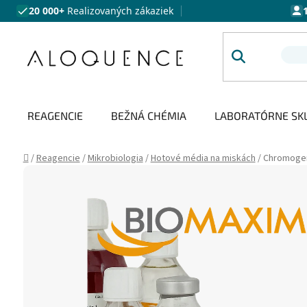
Prejsť na obsah
20 000+
Realizovaných zákaziek
REAGENCIE
BEŽNÁ CHÉMIA
LABORATÓRNE SK
Domov
/
Reagencie
/
Mikrobiologia
/
Hotové média na miskách
/
Chromogen