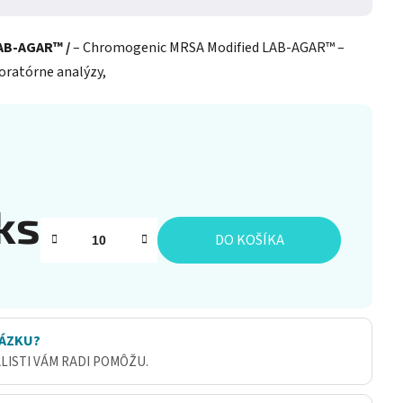
AB-AGAR™ /
– Chromogenic MRSA Modified LAB-AGAR™ –
oratórne analýzy,
ks
DO KOŠÍKA
ÁZKU?
ALISTI VÁM RADI POMÔŽU.