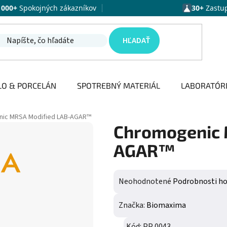
1000+
Spokojných zákazníkov
30+
Zastu
HĽADAŤ
LO & PORCELÁN
SPOTREBNÝ MATERIÁL
LABORATÓR
ic MRSA Modified LAB-AGAR™
Chromogenic 
AGAR™
Priemerné hodnotenie produktu j
Neohodnotené
Podrobnosti h
Značka:
Biomaxima
Kód:
PP 0043