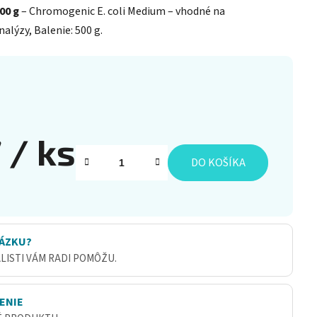
00 g
– Chromogenic E. coli Medium – vhodné na
alýzy, Balenie: 500 g.
7
/ ks
DO KOŠÍKA
ÁZKU?
ALISTI VÁM RADI POMÔŽU.
ENIE