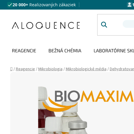
Prejsť na obsah
20 000+
Realizovaných zákaziek
REAGENCIE
BEŽNÁ CHÉMIA
LABORATÓRNE SK
Domov
/
Reagencie
/
Mikrobiologia
/
Mikrobiologické média
/
Dehydratova