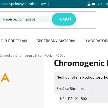
1000+
Spokojných zákazníkov
30+
Zastu
HĽADAŤ
LO & PORCELÁN
SPOTREBNÝ MATERIÁL
LABORATÓR
né média
/
Chromogenic E. coli Medium / 500 g
Chromogenic E
Priemerné hodnotenie produktu j
Neohodnotené
Podrobnosti h
Značka:
Biomaxima
Kód:
PS 121- 500