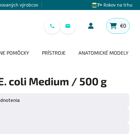
povaných výrobcov
7+
Rokov na trhu
€0
NÁKUPNÝ 
NE POMÔCKY
PRÍSTROJE
ANATOMICKÉ MODELY
. coli Medium / 500 g
e 0,0 z 5 hviezdičiek.
odnotenia