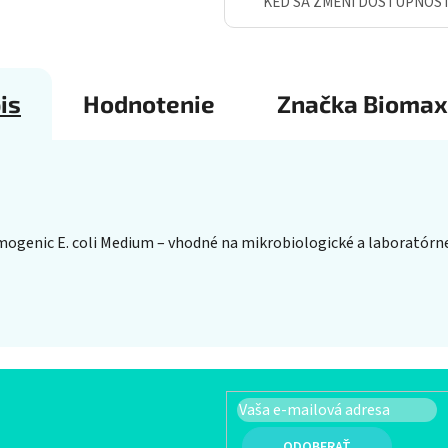
KEĎ SA ZMENÍ DOSTUPNOS
is
Hodnotenie
Značka
Biomax
ogenic E. coli Medium – vhodné na mikrobiologické a laboratórne 
PRIHLÁSIŤ SA