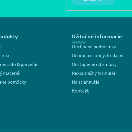
rodukty
Užitočné informácie
e
Obchodné podmienky
émia
Ochrana osobných údajov
rne sklo & porcelán
Odstúpenie od zmluvy
ý materiál
Reklamačný formulár
rne pomôcky
Na stiahnutie
Kontakt