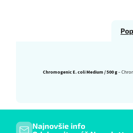
Pop
Chromogenic E. coli Medium / 500 g
– Chrom
Najnovšie info