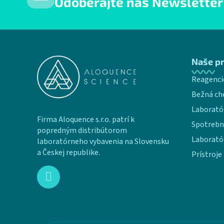
Odoberajte náš Newsletter
Zápätie
Naše p
Reagenci
Bežná ch
Laborató
Firma Aloquence s.r.o. patrí k
Spotrebn
popredným distribútorom
Laborató
laboratórneho vybavenia na Slovensku
a Českej republike.
Prístroje