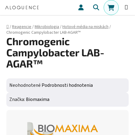
Prejsť na obsah
Hľadať
NÁKUPN
Domov
/
Reagencie
/
Mikrobiologia
/
Hotové média na miskách
/
Chromogenic Campylobacter LAB-AGAR™
Chromogenic
Campylobacter LAB-
AGAR™
Priemerné hodnotenie produktu je 0,0 z 5 hviezdičiek.
Neohodnotené
Podrobnosti hodnotenia
Značka:
Biomaxima