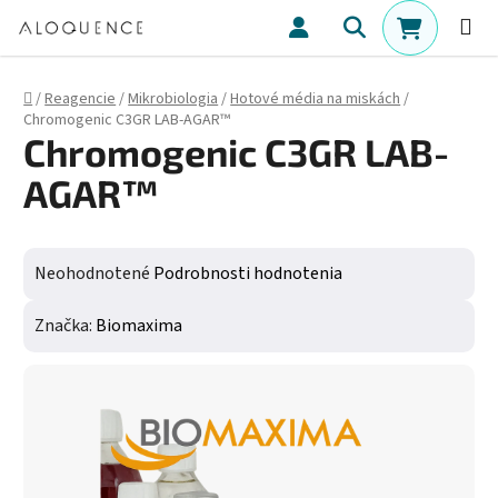
Prejsť na obsah
Hľadať
NÁKUPN
Domov
/
Reagencie
/
Mikrobiologia
/
Hotové média na miskách
/
Chromogenic C3GR LAB-AGAR™
Chromogenic C3GR LAB-
AGAR™
Priemerné hodnotenie produktu je 0,0 z 5 hviezdičiek.
Neohodnotené
Podrobnosti hodnotenia
Značka:
Biomaxima