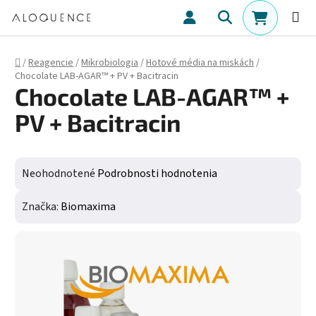
Prejsť na obsah
Hľadať
NÁKUPN
Domov
/
Reagencie
/
Mikrobiologia
/
Hotové média na miskách
/
Chocolate LAB-AGAR™ + PV + Bacitracin
Chocolate LAB-AGAR™ +
PV + Bacitracin
Priemerné hodnotenie produktu je 0,0 z 5 hviezdičiek.
Neohodnotené
Podrobnosti hodnotenia
Značka:
Biomaxima