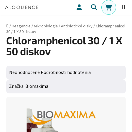
Prejsť na obsah
Hľadať
NÁKUPN
Domov
/
Reagencie
/
Mikrobiologia
/
Antibiotické disky
/
Chloramphenicol
30 / 1 X 50 diskov
Chloramphenicol 30 / 1 X
50 diskov
Priemerné hodnotenie produktu je 0,0 z 5 hviezdičiek.
Neohodnotené
Podrobnosti hodnotenia
Značka:
Biomaxima