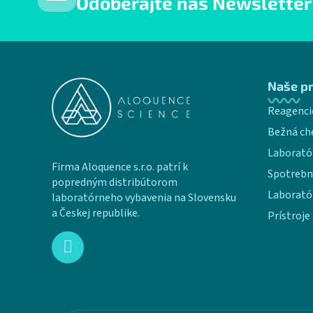
Odoberajte náš Newsletter
Zápätie
Naše p
Reagenci
Bežná ch
Laborató
Firma Aloquence s.r.o. patrí k
Spotrebn
popredným distribútorom
Laborató
laboratórneho vybavenia na Slovensku
a Českej republike.
Prístroje