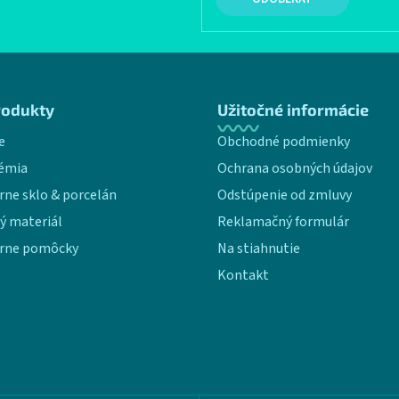
rodukty
Užitočné informácie
e
Obchodné podmienky
émia
Ochrana osobných údajov
rne sklo & porcelán
Odstúpenie od zmluvy
ý materiál
Reklamačný formulár
rne pomôcky
Na stiahnutie
Kontakt