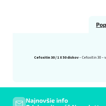
Pop
Cefoxitin 30 / 1 X 50 diskov
– Cefoxitin 30 – 
Najnovšie info