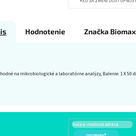
KEĎ SA ZMENÍ DOSTUPNOS
is
Hodnotenie
Značka
Biomax
vhodné na mikrobiologické a laboratórne analýzy, Balenie: 1 X 50 di
PRIHLÁSIŤ SA