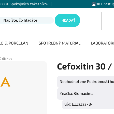
1000+
Spokojných zákazníkov
30+
Zastu
HĽADAŤ
LO & PORCELÁN
SPOTREBNÝ MATERIÁL
LABORATÓR
50 diskov
Cefoxitin 30 /
Priemerné hodnotenie produktu j
Neohodnotené
Podrobnosti h
Značka:
Biomaxima
Kód:
E113133 -B-