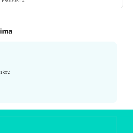
Ť PRODUKTU.
ima
skov.