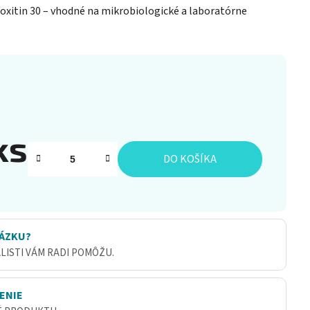
oxitin 30 – vhodné na mikrobiologické a laboratórne
ks
DO KOŠÍKA
ÁZKU?
ALISTI VÁM RADI POMÔŽU.
ENIE