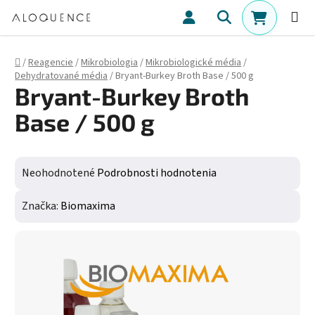
Prejsť na obsah
Hľadať
NÁKUPN
Domov
/
Reagencie
/
Mikrobiologia
/
Mikrobiologické média
/
Dehydratované média
/
Bryant-Burkey Broth Base / 500 g
Bryant-Burkey Broth
Base / 500 g
Priemerné hodnotenie produktu je 0,0 z 5 hviezdičiek.
Neohodnotené
Podrobnosti hodnotenia
Značka:
Biomaxima