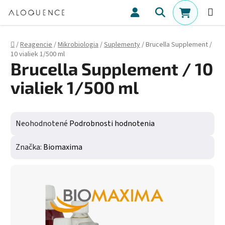
Prejsť na obsah
Hľadať
NÁKUPN
Domov
/
Reagencie
/
Mikrobiologia
/
Suplementy
/
Brucella Supplement /
10 vialiek 1/500 ml
Brucella Supplement / 10
vialiek 1/500 ml
Priemerné hodnotenie produktu je 0,0 z 5 hviezdičiek.
Neohodnotené
Podrobnosti hodnotenia
Značka:
Biomaxima