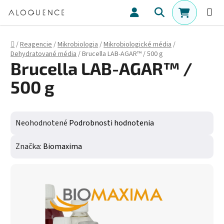
Prejsť na obsah
Hľadať
NÁKUPN
Domov
/
Reagencie
/
Mikrobiologia
/
Mikrobiologické média
/
Dehydratované média
/
Brucella LAB-AGAR™ / 500 g
Brucella LAB-AGAR™ /
500 g
Priemerné hodnotenie produktu je 0,0 z 5 hviezdičiek.
Neohodnotené
Podrobnosti hodnotenia
Značka:
Biomaxima