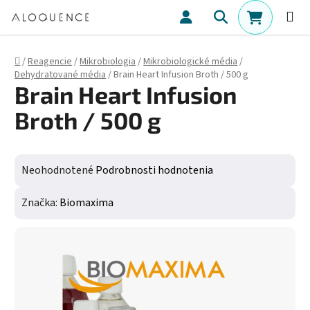
Prejsť na obsah
Hľadať
NÁKUPN
Domov
/
Reagencie
/
Mikrobiologia
/
Mikrobiologické média
/
Dehydratované média
/
Brain Heart Infusion Broth / 500 g
Brain Heart Infusion
Broth / 500 g
Priemerné hodnotenie produktu je 0,0 z 5 hviezdičiek.
Neohodnotené
Podrobnosti hodnotenia
Značka:
Biomaxima