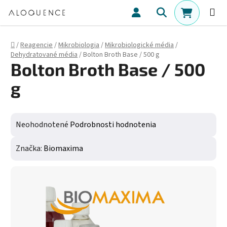
Prejsť na obsah
Hľadať
NÁKUPN
Domov
/
Reagencie
/
Mikrobiologia
/
Mikrobiologické média
/
Dehydratované média
/
Bolton Broth Base / 500 g
Bolton Broth Base / 500
g
Priemerné hodnotenie produktu je 0,0 z 5 hviezdičiek.
Neohodnotené
Podrobnosti hodnotenia
Značka:
Biomaxima