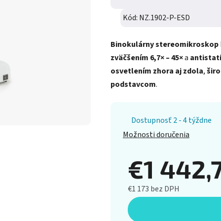
Kód:
NZ.1902-P-ESD
Binokulárny stereomikroskop
zväčšením 6,7× – 45×
a
antistat
osvetlením zhora aj zdola
,
šir
podstavcom
.
Dostupnosť 2 - 4 týždne
Možnosti doručenia
€1 442,
€1 173 bez DPH
Jednotková cena: