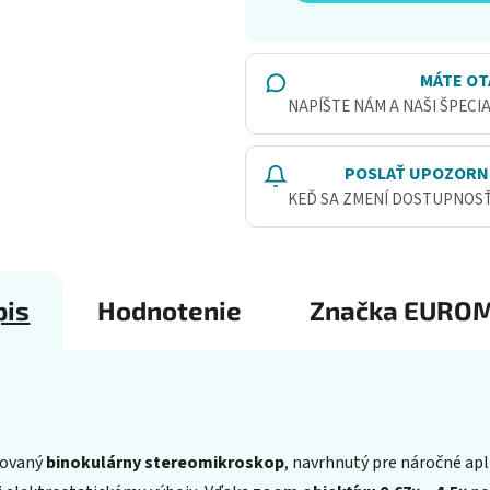
MÁTE OT
NAPÍŠTE NÁM A NAŠI ŠPECI
POSLAŤ UPOZORN
KEĎ SA ZMENÍ DOSTUPNOS
pis
Hodnotenie
Značka
EURO
covaný
binokulárny stereomikroskop
, navrhnutý pre náročné apl