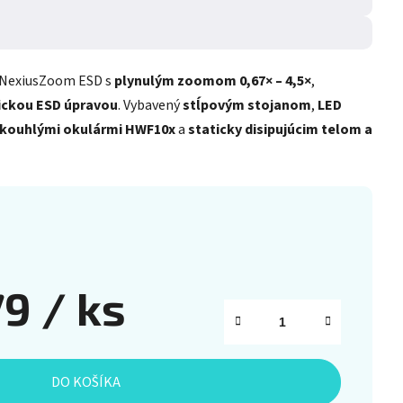
NexiusZoom ESD s
plynulým zoomom 0,67× – 4,5×
,
ickou ESD úpravou
. Vybavený
stĺpovým stojanom
,
LED
okouhlými okulármi HWF10x
a
staticky disipujúcim telom a
79
/ ks
DO KOŠÍKA