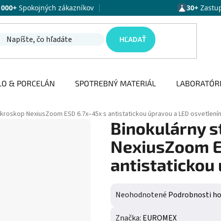
1000+
Spokojných zákazníkov
30+
Zastu
HĽADAŤ
LO & PORCELÁN
SPOTREBNÝ MATERIÁL
LABORATÓR
kroskop NexiusZoom ESD 6.7x–45x s antistatickou úpravou a LED osvetlení
Binokulárny 
NexiusZoom E
antistatickou
Priemerné hodnotenie produktu j
Neohodnotené
Podrobnosti h
Značka:
EUROMEX