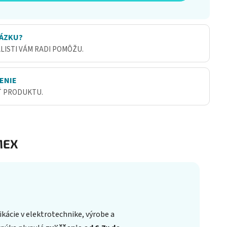
ÁZKU?
ALISTI VÁM RADI POMÔŽU.
ENIE
Ť PRODUKTU.
MEX
ikácie v elektrotechnike, výrobe a