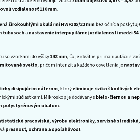
i elektrostatickému výboju. Vďaka
zoom objektívu 0,67× – 4,5×
po
ovnú vzdialenosť 110 mm
.
vená
širokouhlými okulármi HWF10x/22 mm
bez očníc a poskytuj
ch tubusoch
a
nastavenie interpupilárnej vzdialenosti medzi 54
u so vzorkami do výšky
148 mm
, čo je ideálne pri manipulácii s 
smitované svetlo
, pričom intenzita každého osvetlenia je
nastav
ticky disipujúcim náterom
, ktorý
eliminuje riziko škodlivých e
onickými súčiastkami. Mikroskop je dodávaný s
bielo-čiernou a ne
m polystyrénovým obalom
.
tistatické pracoviská, výrobu elektroniky, servisné strediská
ová
presnosť, ochrana a spoľahlivosť
.