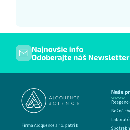
Najnovšie info
Odoberajte náš Newsletter
Zápätie
Naše p
Reagenci
Bežná ch
Laborató
Firma Aloquence s.r.o. patrí k
Spotrebn