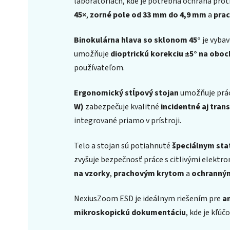
laboratóriách, kde je potrebná ochrana prot
45×
,
zorné pole od 33 mm do 4,9 mm
a
prac
Binokulárna hlava so sklonom 45°
je vyba
umožňuje
dioptrickú korekciu ±5° na obo
používateľom.
Ergonomický stĺpový stojan
umožňuje prác
W)
zabezpečuje kvalitné
incidentné aj tran
integrované priamo v prístroji.
Telo a stojan sú potiahnuté
špeciálnym sta
zvyšuje bezpečnosť práce s citlivými elektr
na vzorky
,
prachovým krytom
a
ochranný
NexiusZoom ESD je ideálnym riešením pre
an
mikroskopickú dokumentáciu
, kde je kľúč