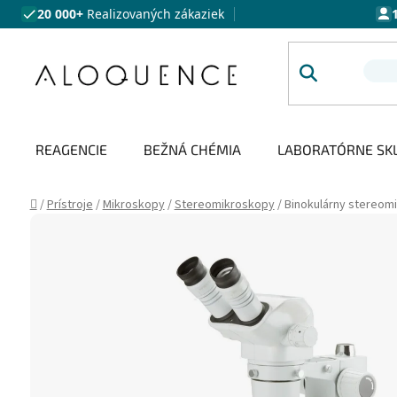
Prejsť na obsah
20 000+
Realizovaných zákaziek
REAGENCIE
BEŽNÁ CHÉMIA
LABORATÓRNE SK
Domov
/
Prístroje
/
Mikroskopy
/
Stereomikroskopy
/
Binokulárny stereomi