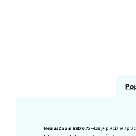
Po
NexiusZoom ESD 6.7x–45x
je precízne spra