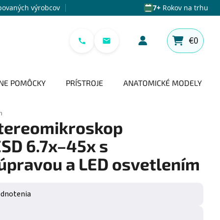
povaných výrobcov
7+
Rokov na trhu
€0
NÁKUPNÝ 
NE POMÔCKY
PRÍSTROJE
ANATOMICKÉ MODELY
m
stereomikroskop
SD 6.7x–45x s
 úpravou a LED osvetlením
e 0,0 z 5 hviezdičiek.
odnotenia