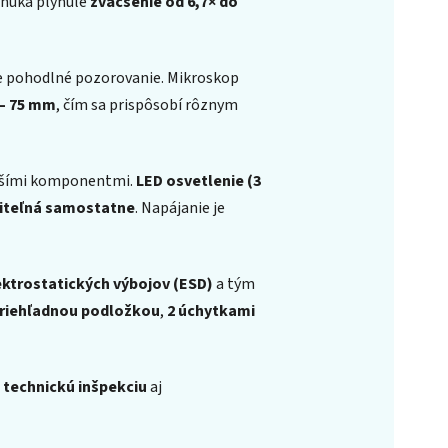
núka plynulé
zväčšenie od 6,7× do
e pohodlné pozorovanie. Mikroskop
 – 75 mm
, čím sa prispôsobí rôznym
väčšími komponentmi.
LED osvetlenie (3
iteľná samostatne
. Napájanie je
lektrostatických výbojov (ESD)
a tým
priehľadnou podložkou
,
2 úchytkami
, technickú inšpekciu
aj