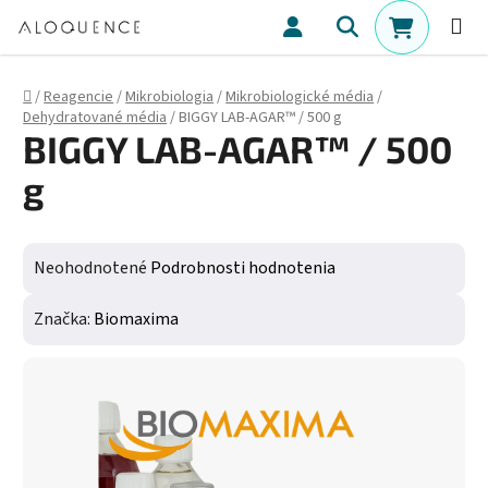
Prejsť na obsah
Hľadať
NÁKUPN
Domov
/
Reagencie
/
Mikrobiologia
/
Mikrobiologické média
/
Dehydratované média
/
BIGGY LAB-AGAR™ / 500 g
BIGGY LAB-AGAR™ / 500
g
Priemerné hodnotenie produktu je 0,0 z 5 hviezdičiek.
Neohodnotené
Podrobnosti hodnotenia
Značka:
Biomaxima