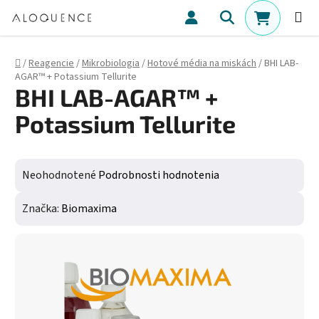
Prejsť na obsah
Hľadať
NÁKUPN
Domov
/
Reagencie
/
Mikrobiologia
/
Hotové média na miskách
/
BHI LAB-
AGAR™ + Potassium Tellurite
BHI LAB-AGAR™ +
Potassium Tellurite
Priemerné hodnotenie produktu je 0,0 z 5 hviezdičiek.
Neohodnotené
Podrobnosti hodnotenia
Značka:
Biomaxima