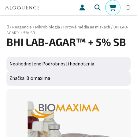
Prejsť na obsah
Hľadať
NÁKUPN
Domov
/
Reagencie
/
Mikrobiologia
/
Hotové média na miskách
/
BHI LAB-
AGAR™ + 5% SB
BHI LAB-AGAR™ + 5% SB
Priemerné hodnotenie produktu je 0,0 z 5 hviezdičiek.
Neohodnotené
Podrobnosti hodnotenia
Značka:
Biomaxima