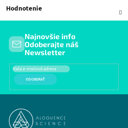
Hodnotenie
Najnovšie info
Odoberajte náš
Newsletter
PRIHLÁSIŤ SA
Zápätie