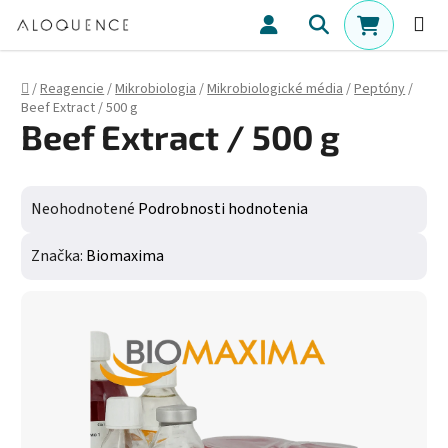
Prejsť na obsah
Hľadať
NÁKUPN
Domov
/
Reagencie
/
Mikrobiologia
/
Mikrobiologické média
/
Peptóny
/
Beef Extract / 500 g
Beef Extract / 500 g
Priemerné hodnotenie produktu je 0,0 z 5 hviezdičiek.
Neohodnotené
Podrobnosti hodnotenia
Značka:
Biomaxima