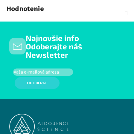
Hodnotenie
Najnovšie info
Odoberajte náš
Newsletter
PRIHLÁSIŤ SA
Zápätie