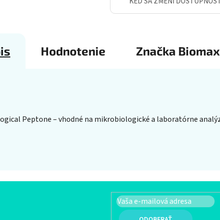
KEĎ SA ZMENÍ DOSTUPNOS
is
Hodnotenie
Značka
Biomax
ogical Peptone – vhodné na mikrobiologické a laboratórne analýzy
PRIHLÁSIŤ SA