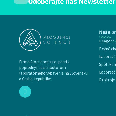
Odoberajte náš Newsletter
Zápätie
Naše p
Reagenci
Bežná ch
Laborató
Firma Aloquence s.r.o. patrí k
Spotrebn
popredným distribútorom
Laborató
laboratórneho vybavenia na Slovensku
a Českej republike.
Prístroje