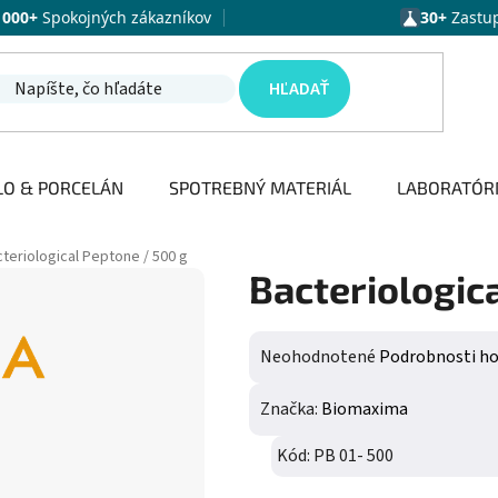
1000+
Spokojných zákazníkov
30+
Zastu
HĽADAŤ
LO & PORCELÁN
SPOTREBNÝ MATERIÁL
LABORATÓR
teriological Peptone / 500 g
Bacteriologic
Priemerné hodnotenie produktu j
Neohodnotené
Podrobnosti h
Značka:
Biomaxima
Kód:
PB 01- 500