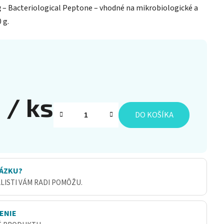
g
– Bacteriological Peptone – vhodné na mikrobiologické a
 g.
2
/ ks
DO KOŠÍKA
ÁZKU?
ALISTI VÁM RADI POMÔŽU.
ENIE