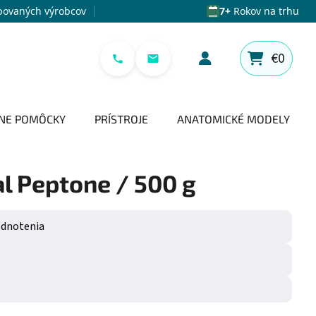
povaných výrobcov
7+
Rokov na trhu
€0
NÁKUPNÝ 
NE POMÔCKY
PRÍSTROJE
ANATOMICKÉ MODELY
al Peptone / 500 g
e 0,0 z 5 hviezdičiek.
odnotenia