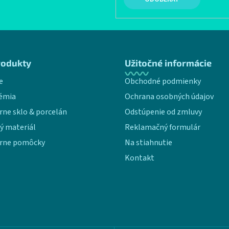
rodukty
Užitočné informácie
e
Obchodné podmienky
émia
Ochrana osobných údajov
rne sklo & porcelán
Odstúpenie od zmluvy
ý materiál
Reklamačný formulár
rne pomôcky
Na stiahnutie
Kontakt