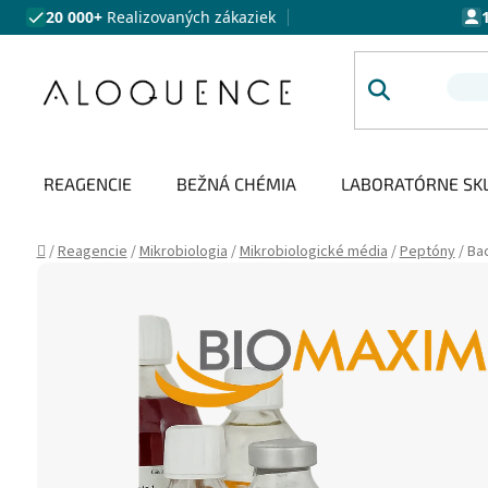
Prejsť na obsah
20 000+
Realizovaných zákaziek
REAGENCIE
BEŽNÁ CHÉMIA
LABORATÓRNE SK
Domov
/
Reagencie
/
Mikrobiologia
/
Mikrobiologické média
/
Peptóny
/
Bac