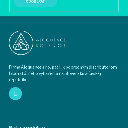
PRIHLÁSIŤ SA
Zápätie
Firma Aloquence s.r.o. patrí k popredným distribútorom
laboratórneho vybavenia na Slovensku a Českej
republike.
Naše produkty