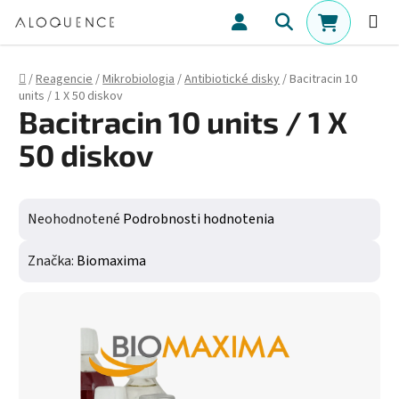
Prejsť na obsah
Hľadať
NÁKUPN
Domov
/
Reagencie
/
Mikrobiologia
/
Antibiotické disky
/
Bacitracin 10
units / 1 X 50 diskov
Bacitracin 10 units / 1 X
50 diskov
Priemerné hodnotenie produktu je 0,0 z 5 hviezdičiek.
Neohodnotené
Podrobnosti hodnotenia
Značka:
Biomaxima