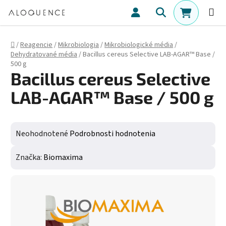
Prejsť na obsah
Hľadať
NÁKUPN
Domov
/
Reagencie
/
Mikrobiologia
/
Mikrobiologické média
/
Dehydratované média
/
Bacillus cereus Selective LAB-AGAR™ Base /
500 g
Bacillus cereus Selective
LAB-AGAR™ Base / 500 g
Priemerné hodnotenie produktu je 0,0 z 5 hviezdičiek.
Neohodnotené
Podrobnosti hodnotenia
Značka:
Biomaxima