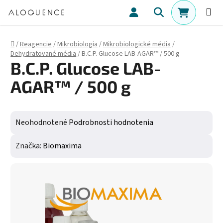
Prejsť na obsah
Hľadať
NÁKUPN
Domov
/
Reagencie
/
Mikrobiologia
/
Mikrobiologické média
/
Dehydratované média
/
B.C.P. Glucose LAB-AGAR™ / 500 g
B.C.P. Glucose LAB-
AGAR™ / 500 g
Priemerné hodnotenie produktu je 0,0 z 5 hviezdičiek.
Neohodnotené
Podrobnosti hodnotenia
Značka:
Biomaxima