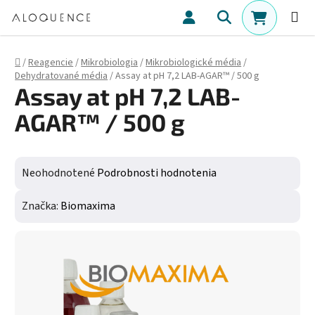
Prejsť na obsah
Hľadať
NÁKUPN
Domov
/
Reagencie
/
Mikrobiologia
/
Mikrobiologické média
/
Dehydratované média
/
Assay at pH 7,2 LAB-AGAR™ / 500 g
Assay at pH 7,2 LAB-
AGAR™ / 500 g
Priemerné hodnotenie produktu je 0,0 z 5 hviezdičiek.
Neohodnotené
Podrobnosti hodnotenia
Značka:
Biomaxima