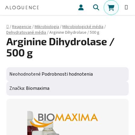
Prejsť na obsah
Hľadať
NÁKUPN
Domov
/
Reagencie
/
Mikrobiologia
/
Mikrobiologické média
/
Dehydratované média
/
Arginine Dihydrolase / 500 g
Arginine Dihydrolase /
500 g
Priemerné hodnotenie produktu je 0,0 z 5 hviezdičiek.
Neohodnotené
Podrobnosti hodnotenia
Značka:
Biomaxima