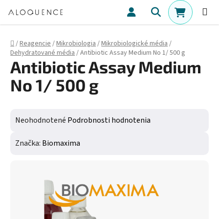
Prejsť na obsah
Hľadať
NÁKUPN
Domov
/
Reagencie
/
Mikrobiologia
/
Mikrobiologické média
/
Dehydratované média
/
Antibiotic Assay Medium No 1/ 500 g
Antibiotic Assay Medium
No 1/ 500 g
Priemerné hodnotenie produktu je 0,0 z 5 hviezdičiek.
Neohodnotené
Podrobnosti hodnotenia
Značka:
Biomaxima