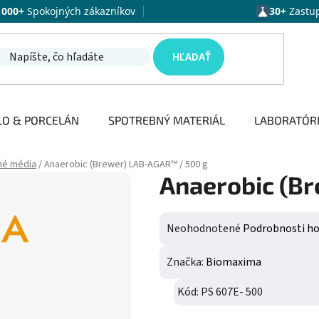
1000+
Spokojných zákazníkov
30+
Zastu
HĽADAŤ
LO & PORCELÁN
SPOTREBNÝ MATERIÁL
LABORATÓR
né média
/
Anaerobic (Brewer) LAB-AGAR™ / 500 g
Anaerobic (B
Priemerné hodnotenie produktu j
Neohodnotené
Podrobnosti h
Značka:
Biomaxima
Kód:
PS 607E- 500