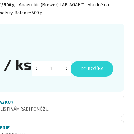
/ 500 g
– Anaerobic (Brewer) LAB-AGAR™ – vhodné na
alýzy, Balenie: 500 g.
4
/ ks
DO KOŠÍKA
ÁZKU?
ALISTI VÁM RADI POMÔŽU.
ENIE