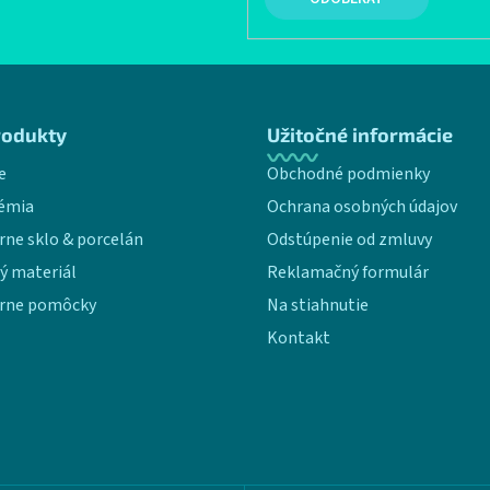
rodukty
Užitočné informácie
e
Obchodné podmienky
émia
Ochrana osobných údajov
rne sklo & porcelán
Odstúpenie od zmluvy
ý materiál
Reklamačný formulár
rne pomôcky
Na stiahnutie
Kontakt