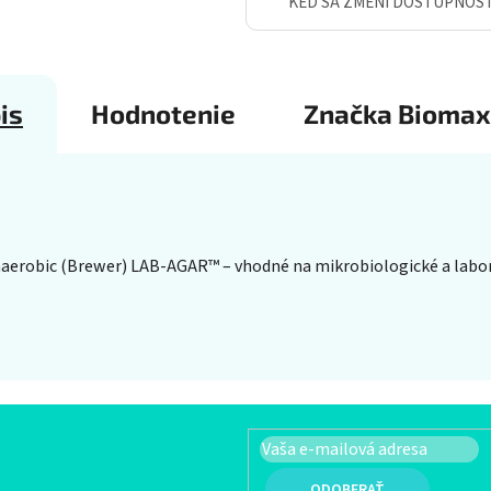
KEĎ SA ZMENÍ DOSTUPNOS
is
Hodnotenie
Značka
Biomax
aerobic (Brewer) LAB-AGAR™ – vhodné na mikrobiologické a labora
PRIHLÁSIŤ SA