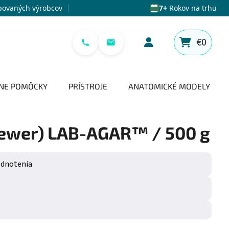
povaných výrobcov
7+
Rokov na trhu
€0
NÁKUPNÝ 
NE POMÔCKY
PRÍSTROJE
ANATOMICKÉ MODELY
rewer) LAB-AGAR™ / 500 g
e 0,0 z 5 hviezdičiek.
odnotenia