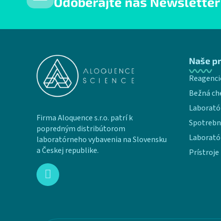
Odoberajte náš Newsletter
Zápätie
Naše p
Reagenci
Bežná ch
Laborató
Firma Aloquence s.r.o. patrí k
Spotrebn
popredným distribútorom
Laborató
laboratórneho vybavenia na Slovensku
a Českej republike.
Prístroje