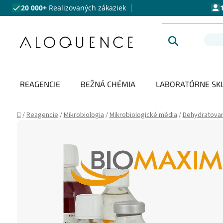
Prejsť na obsah
20 000+
Realizovaných zákaziek
REAGENCIE
BEŽNÁ CHÉMIA
LABORATÓRNE SK
Domov
/
Reagencie
/
Mikrobiologia
/
Mikrobiologické média
/
Dehydratova