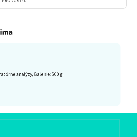
Ť PRODUKTU.
ima
tórne analýzy, Balenie: 500 g.