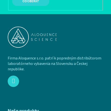
PRIHLÁSIŤ SA
Zápätie
Firma Aloquence s.r.o. patrí k popredným distribútorom
laboratórneho vybavenia na Slovensku a Českej
republike.
Naše produkty