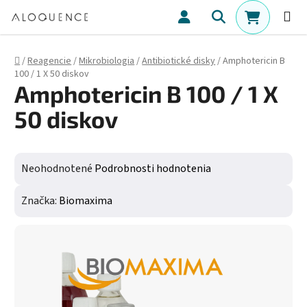
Prejsť na obsah
Hľadať
NÁKUPN
Domov
/
Reagencie
/
Mikrobiologia
/
Antibiotické disky
/
Amphotericin B
100 / 1 X 50 diskov
Amphotericin B 100 / 1 X
50 diskov
Priemerné hodnotenie produktu je 0,0 z 5 hviezdičiek.
Neohodnotené
Podrobnosti hodnotenia
Značka:
Biomaxima