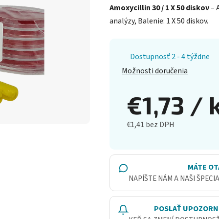
Amoxycillin 30 / 1 X 50 diskov
– 
analýzy, Balenie: 1 X 50 diskov.
Dostupnosť 2 - 4 týždne
Možnosti doručenia
€1,73
/ 
€1,41 bez DPH
Jednotková cena:
MÁTE OT
NAPÍŠTE NÁM A NAŠI ŠPECI
POSLAŤ UPOZORN