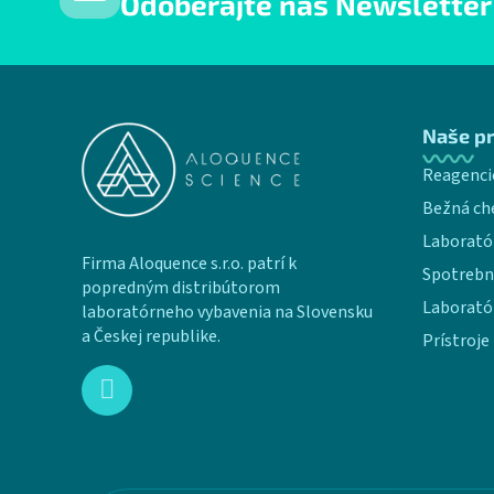
Odoberajte náš Newsletter
Zápätie
Naše p
Reagenci
Bežná ch
Laborató
Firma Aloquence s.r.o. patrí k
Spotrebn
popredným distribútorom
Laborató
laboratórneho vybavenia na Slovensku
a Českej republike.
Prístroje