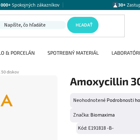
1000+
Spokojných zákazníkov
30+
Zastu
HĽADAŤ
LO & PORCELÁN
SPOTREBNÝ MATERIÁL
LABORATÓR
X 50 diskov
Amoxycillin 30
Priemerné hodnotenie produktu j
Neohodnotené
Podrobnosti h
Značka:
Biomaxima
Kód:
E191818 -B-