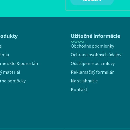
rodukty
Užitočné informácie
e
Obchodné podmienky
émia
Ochrana osobných údajov
rne sklo & porcelán
Odstúpenie od zmluvy
ý materiál
Reklamačný formulár
rne pomôcky
Na stiahnutie
Kontakt