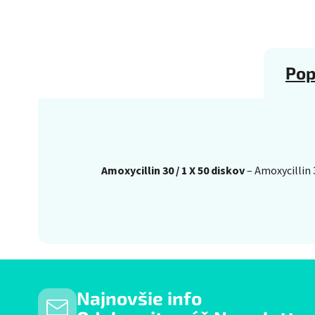
Pop
Amoxycillin 30 / 1 X 50 diskov
– Amoxycillin 
Najnovšie info