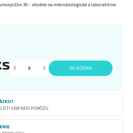
Amoxycillin 30 – vhodné na mikrobiologické a laboratórne
ks
DO KOŠÍKA
ÁZKU?
ALISTI VÁM RADI POMÔŽU.
ENIE