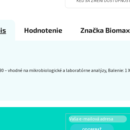
KEĎ SA ZMENÍ DOSTUPNOS
is
Hodnotenie
Značka
Biomax
30 – vhodné na mikrobiologické a laboratórne analýzy, Balenie: 1 X 
PRIHLÁSIŤ SA