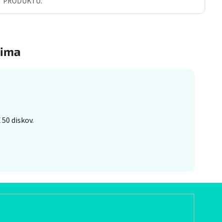
Ť PRODUKTU.
ima
50 diskov.