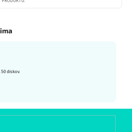
Ť PRODUKTU.
ima
50 diskov.