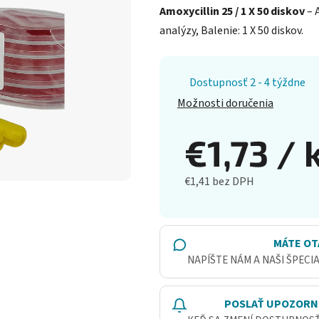
Amoxycillin 25 / 1 X 50 diskov
– 
analýzy, Balenie: 1 X 50 diskov.
Dostupnosť 2 - 4 týždne
Možnosti doručenia
€1,73
/ 
€1,41 bez DPH
Jednotková cena:
MÁTE OT
NAPÍŠTE NÁM A NAŠI ŠPECI
POSLAŤ UPOZORN