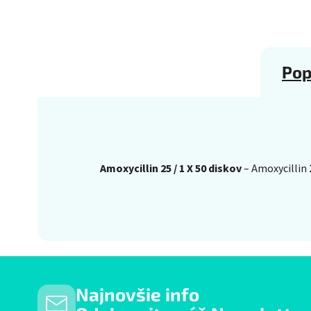
Pop
Amoxycillin 25 / 1 X 50 diskov
– Amoxycillin 
Najnovšie info