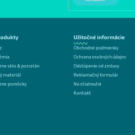
rodukty
Užitočné informácie
e
Obchodné podmienky
émia
Ochrana osobných údajov
rne sklo & porcelán
Odstúpenie od zmluvy
ý materiál
Reklamačný formulár
rne pomôcky
Na stiahnutie
Kontakt