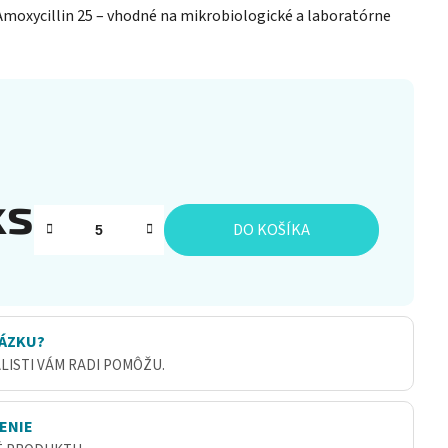
Amoxycillin 25 – vhodné na mikrobiologické a laboratórne
ks
DO KOŠÍKA
ÁZKU?
ALISTI VÁM RADI POMÔŽU.
ENIE