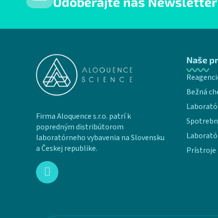
Odoberajte náš Newsletter
Zápätie
Naše p
Reagenci
Bežná ch
Laborató
Firma Aloquence s.r.o. patrí k
Spotrebn
popredným distribútorom
Laborató
laboratórneho vybavenia na Slovensku
a Českej republike.
Prístroje