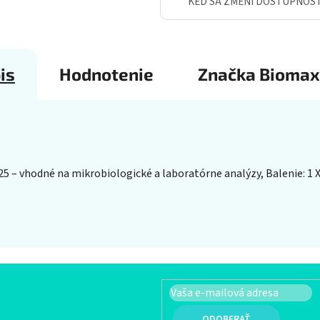
KEĎ SA ZMENÍ DOSTUPNOS
is
Hodnotenie
Značka
Biomax
25 – vhodné na mikrobiologické a laboratórne analýzy, Balenie: 1 X 
PRIHLÁSIŤ SA