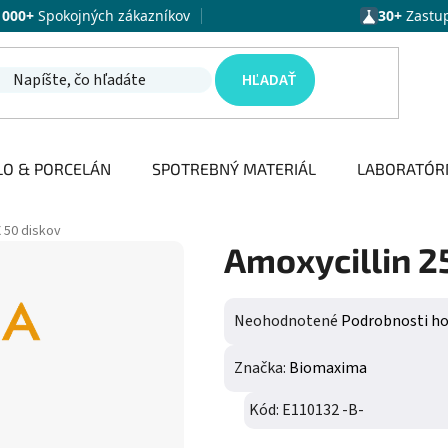
1000+
Spokojných zákazníkov
30+
Zastu
HĽADAŤ
LO & PORCELÁN
SPOTREBNÝ MATERIÁL
LABORATÓR
X 50 diskov
Amoxycillin 25
Priemerné hodnotenie produktu j
Neohodnotené
Podrobnosti h
Značka:
Biomaxima
Kód:
E110132 -B-