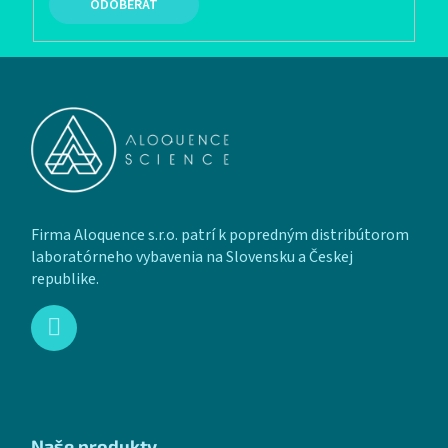
PRIHLÁSIŤ SA
Zápätie
Firma Aloquence s.r.o. patrí k popredným distribútorom
laboratórneho vybavenia na Slovensku a Českej
republike.
Naše produkty