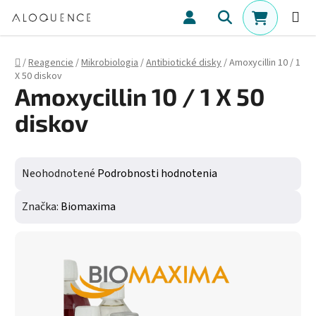
Prejsť na obsah
Hľadať
NÁKUPN
Domov
/
Reagencie
/
Mikrobiologia
/
Antibiotické disky
/
Amoxycillin 10 / 1
X 50 diskov
Amoxycillin 10 / 1 X 50
diskov
Priemerné hodnotenie produktu je 0,0 z 5 hviezdičiek.
Neohodnotené
Podrobnosti hodnotenia
Značka:
Biomaxima