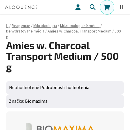
Prejsť na obsah
Hľadať
NÁKUPN
Domov
/
Reagencie
/
Mikrobiologia
/
Mikrobiologické média
/
Dehydratované média
/
Amies w. Charcoal Transport Medium / 500
g
Amies w. Charcoal
Transport Medium / 500
g
Priemerné hodnotenie produktu je 0,0 z 5 hviezdičiek.
Neohodnotené
Podrobnosti hodnotenia
Značka:
Biomaxima