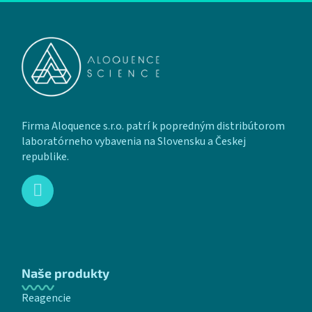
Zápätie
Firma Aloquence s.r.o. patrí k popredným distribútorom
laboratórneho vybavenia na Slovensku a Českej
republike.
Naše produkty
Reagencie